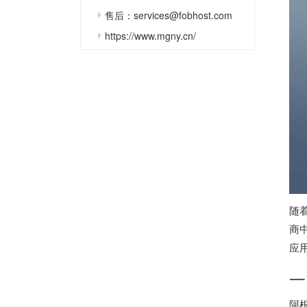
售后：services@fobhost.com
https://www.mgny.cn/
随
商
应
一
阿