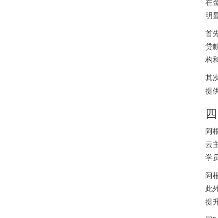
在
明
首
贷
构
其
提
四
阿
云
学
阿
此
提