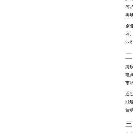
等
美
企
器
业
二
跨
电
市
通
能
营
三