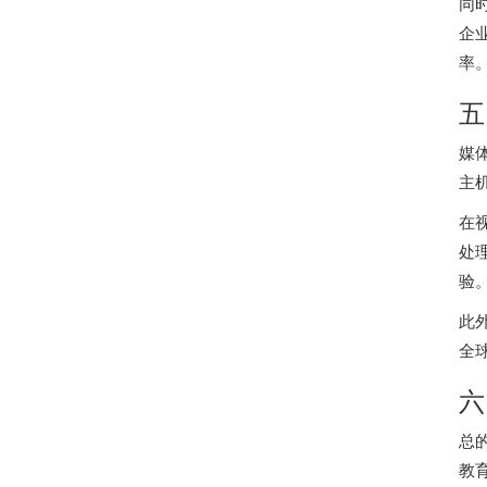
同
企
率
五
媒
主
在
处
验
此
全
六
总
教