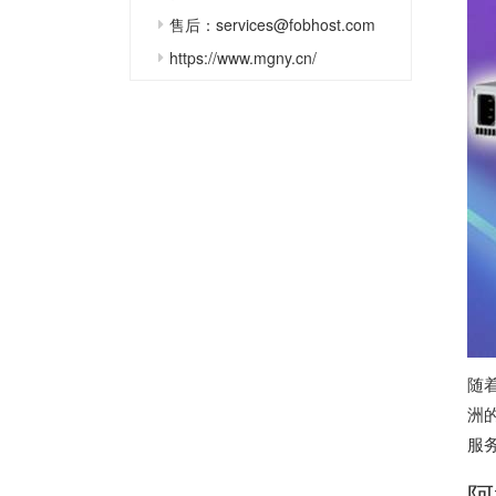
售后：services@fobhost.com
https://www.mgny.cn/
随
洲
服
阿