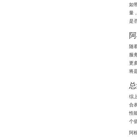
如
量
是
阿
随
服
更
将
总
综
合
性
个
阿