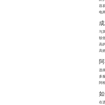
容
电
成
与
较
高
高
阿
选
多
阿
如
在