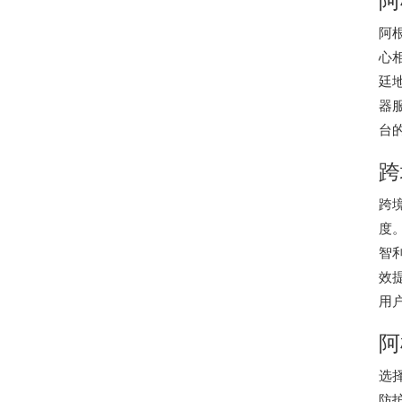
阿
心
廷
器
台
跨
跨
度
智
效
用
阿
选
防